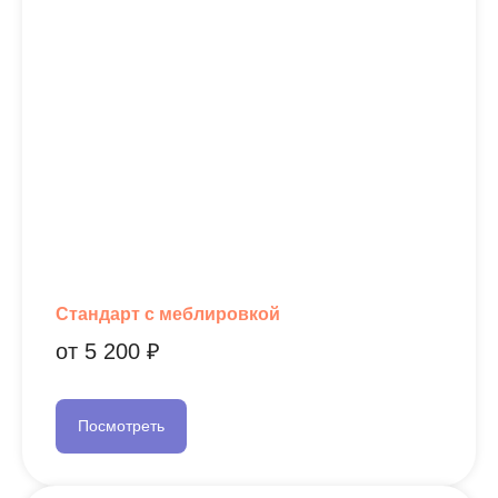
Планировки для ЖК Город
времени и Импульс
Нижний Новгород
Примеры виджетов:
1 комн. квартира
2 комн. квартира
3 комн. квартира
Стандарт с меблировкой
от 5 200 ₽
Планировки типовых коттеджей
Посмотреть
Московская область