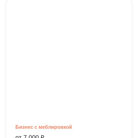
Примеры виджетов:
Коттедж А1 - 81 кв.м
Коттедж А8 - 119 кв.м
Коттедж Б2 - 188 кв.м
Три вида отделки для всех
квартир
Хабаровск
Примеры виджетов:
White-box
Черновая отделка
Бизнес с меблировкой
С меблировкой
от 7 000 ₽