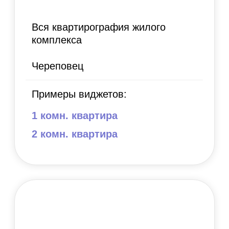
info@plankton.su
© 2026.
Eyetronic
Конверсия посетителей в обращения
*
увеличивается до 15% с карточек квартир с
3D-планировками в сравнении с карточками
квартир без них. Статистика приведена на
основе РК для ЖК «Браун Хаус»
застройщика «Академия», проведенной в
сентябре 2022.