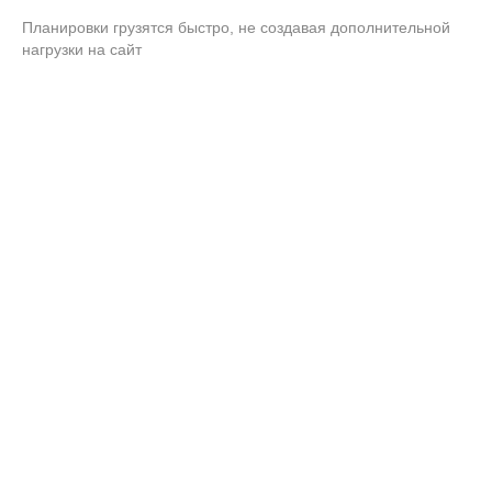
Планировки грузятся быстро, не создавая дополнительной
нагрузки на сайт
Цены
За создание 1 интерактивной 3D-
планировки квартиры