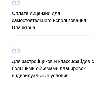
Вся квартирография жилого
комплекса
Череповец
Примеры виджетов:
1 комн. квартира
2 комн. квартира
Планировки для ЖК Флотилия и
TALOJÄRVI
Петрозаводск
Примеры виджетов: